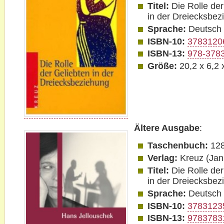
Titel:
Die Rolle de
in der Dreiecksbez
Sprache:
Deutsch
ISBN-10:
3783120
ISBN-13:
978-378
Größe:
20,2 x 6,2 
Ältere Ausgabe
:
Taschenbuch:
128
Verlag:
Kreuz (Jan
Titel:
Die Rolle de
in der Dreiecksbez
Sprache:
Deutsch
ISBN-10:
3783123
ISBN-13:
9783783