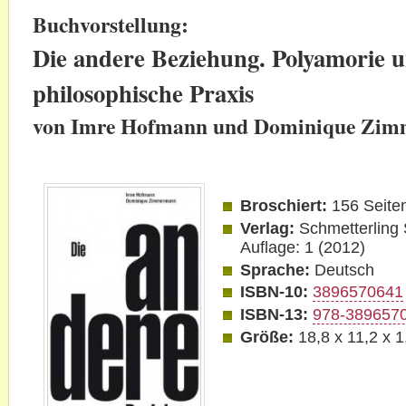
Buchvorstellung:
Die andere Beziehung. Polyamorie 
philosophische Praxis
von
Imre Hofmann und Dominique Zi
Broschiert:
156 Seite
Verlag:
Schmetterling S
Auflage: 1 (2012)
Sprache:
Deutsch
ISBN-10:
3896570641
ISBN-13:
978-389657
Größe:
18,8 x 11,2 x 