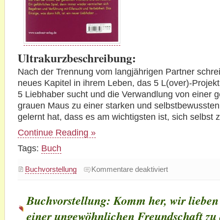
Ultrakurzbeschreibung:
Nach der Trennung vom langjährigen Partner schrei
neues Kapitel in ihrem Leben, das 5 L(over)-Projekt,
5 Liebhaber sucht und die Verwandlung von einer 
grauen Maus zu einer starken und selbstbewussten
gelernt hat, dass es am wichtigsten ist, sich selbst z
Continue Reading »
Tags:
Buch
für
Buchvorstellung
Kommentare deaktiviert
Buchvorstellung:
Fünf
Männer
für
Buchvorstellung: Komm her, wir lieben 
mich.
Ein
SEXperiment
einer ungewöhnlichen Freundschaft zu d