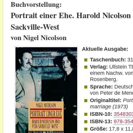
Buchvorstellung:
Portrait einer Ehe. Harold Nicolson
Sackville-West
von Nigel Nicolson
Aktuelle Ausgabe:
Taschenbuch:
31
Verlag:
Ullstein T
einem Nachw. von
Rosenberg.
Sprache:
Deutsch
von Peter de Men
Originaltitel:
Port
marriage (1973)
ISBN-10:
354830
ISBN-13:
978-35
Größe:
17,8 x 11