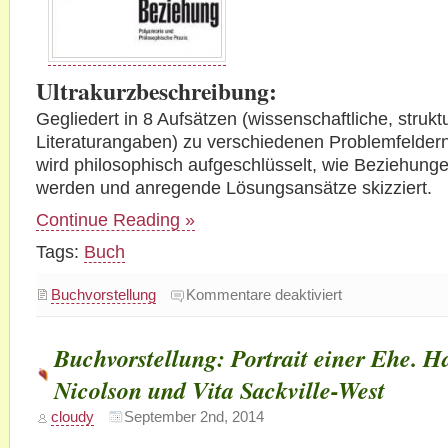
Ultrakurzbeschreibung:
Gegliedert in 8 Aufsätzen (wissenschaftliche, struktu
Literaturangaben) zu verschiedenen Problemfelder
wird philosophisch aufgeschlüsselt, wie Beziehunge
werden und anregende Lösungsansätze skizziert.
Continue Reading »
Tags:
Buch
für
Buchvorstellung
Kommentare deaktiviert
Buchvorstellung:
Die
andere
Beziehung
Buchvorstellung: Portrait einer Ehe. H
Nicolson und Vita Sackville-West
cloudy
September 2nd, 2014