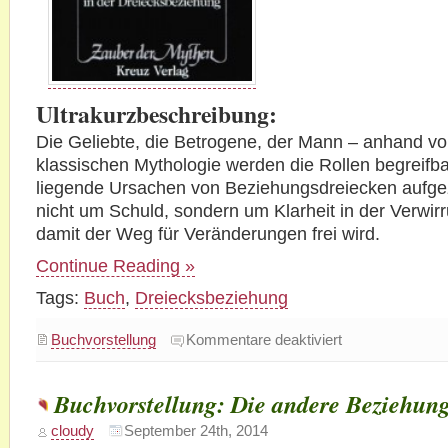
Ultrakurzbeschreibung:
Die Geliebte, die Betrogene, der Mann – anhand vo
klassischen Mythologie werden die Rollen begreifbar
liegende Ursachen von Beziehungsdreiecken aufgez
nicht um Schuld, sondern um Klarheit in der Verwir
damit der Weg für Veränderungen frei wird.
Continue Reading »
Tags:
Buch
,
Dreiecksbeziehung
für
Buchvorstellung
Kommentare deaktiviert
Buchvorstellung:
Die
Rolle
der
Buchvorstellung: Die andere Beziehun
Geliebten
in
der
cloudy
September 24th, 2014
Dreiecksbeziehung