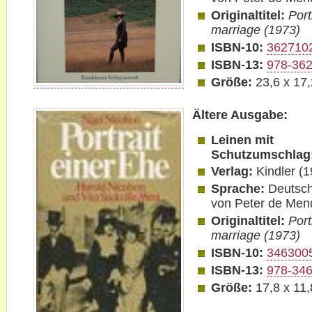
Originaltitel:
Port
marriage (1973)
ISBN-10:
362710
ISBN-13:
978-36
Größe:
23,6 x 17
Ältere Ausgabe:
Leinen mit
Schutzumschlag
Verlag:
Kindler (1
Sprache:
Deutsch
von Peter de Men
Originaltitel:
Port
marriage (1973)
ISBN-10:
346300
ISBN-13:
978-34
Größe:
17,8 x 11