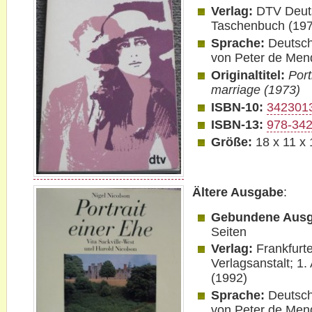
Verlag:
DTV Deut
Taschenbuch (197
Sprache:
Deutsch
von Peter de Men
Originaltitel:
Port
marriage (1973)
ISBN-10:
342301
ISBN-13:
978-34
Größe:
18 x 11 x
Ältere Ausgabe
:
Gebundene Ausg
Seiten
Verlag:
Frankfurte
Verlagsanstalt; 1.
(1992)
Sprache:
Deutsch
von Peter de Men