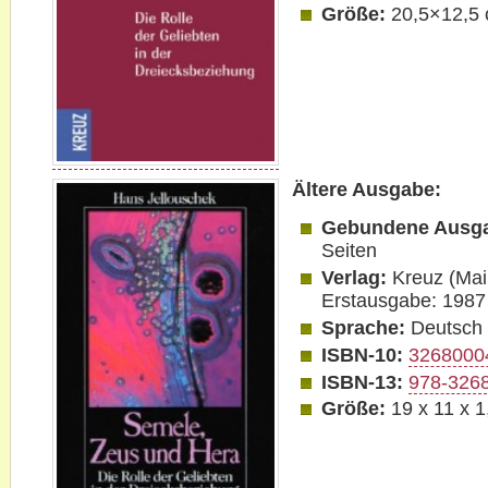
Größe:
20,5×12,5
Ältere Ausgabe:
Gebundene Ausg
Seiten
Verlag:
Kreuz (Mai
Erstausgabe: 1987
Sprache:
Deutsch
ISBN-10:
3268000
ISBN-13:
978-326
Größe:
19 x 11 x 