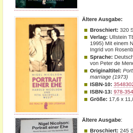
Ältere Ausgabe:
Broschiert:
320 S
Verlag:
Ullstein T
1995) Mit einem 
Ingrid von Rosen
Sprache:
Deutsch
von Peter de Men
Originaltitel:
Port
marriage (1973)
ISBN-10:
354830
ISBN-13:
978-35
Größe:
17,6 x 11
Ältere Ausgabe
:
Broschiert:
245 S