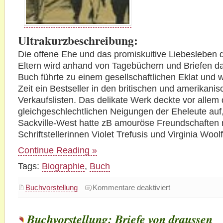
Ultrakurzbeschreibung:
Die offene Ehe und das promiskuitive Liebesleben 
Eltern wird anhand von Tagebüchern und Briefen da
Buch führte zu einem gesellschaftlichen Eklat und w
Zeit ein Bestseller in den britischen und amerikani
Verkaufslisten. Das delikate Werk deckte vor allem 
gleichgeschlechtlichen Neigungen der Eheleute auf,
Sackville-West hatte zB amouröse Freundschaften 
Schriftstellerinnen Violet Trefusis und Virginia Woolf
Continue Reading »
Tags:
Biographie
,
Buch
für
Buchvorstellung
Kommentare deaktiviert
Buchvorstellung:
Portrait
einer
Ehe.
Buchvorstellung: Briefe von draussen
Harold
Nicolson