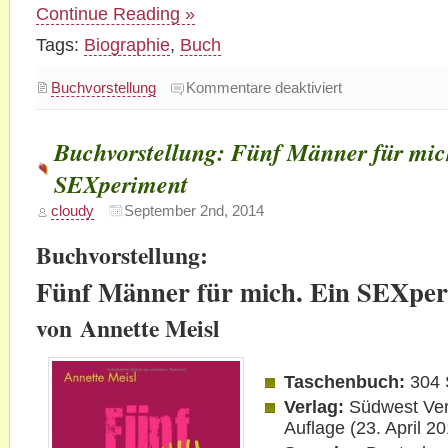
Continue Reading »
Tags:
Biographie
,
Buch
für
Buchvorstellung
Kommentare deaktiviert
Buchvorstellung:
Briefe
von
draussen
Buchvorstellung: Fünf Männer für mic
SEXperiment
cloudy
September 2nd, 2014
Buchvorstellung:
Fünf Männer für mich. Ein SEXpe
von Annette Meisl
Taschenbuch:
304 
Verlag:
Südwest Verl
Auflage (23. April 2