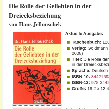
Die Rolle der Geliebten in der
Dreiecksbeziehung
von Hans Jellouschek
Aktuelle Ausgabe:
Taschenbuch:
128
Verlag:
Goldmann (
2008)
Titel:
Die Rolle de
in der Dreiecksbez
Sprache:
Deutsch
ISBN-10:
3442169
ISBN-13:
978-344
Größe:
18,2 x 12,