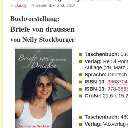
und
cloudy
September 2nd, 2014
Vita
Sackville-
West
Buchvorstellung:
Briefe von draussen
von Nelly Stockburger
Taschenbuch:
536
Verlag:
Re Di Roma
Auflage (29. März 
Sprache:
Deutsch
ISBN-10:
3868704
ISBN-13:
978-386
Größe:
21,6 x 15,
Taschenbuch:
480
Verlag:
Voxverlag 