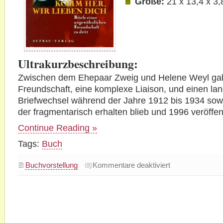
Größe:
21 x 13,4 x 3
Ultrakurzbeschreibung:
Zwischen dem Ehepaar Zweig und Helene Weyl gab
Freundschaft, eine komplexe Liaison, und einen lan
Briefwechsel während der Jahre 1912 bis 1934 sow
der fragmentarisch erhalten blieb und 1996 veröffen
Continue Reading »
Tags:
Buch
für
Buchvorstellung
Kommentare deaktiviert
Buchvorstellung:
Komm
her,
wir
lieben
dich.
Briefe
einer
ungewöhnlichen
Freundschaft