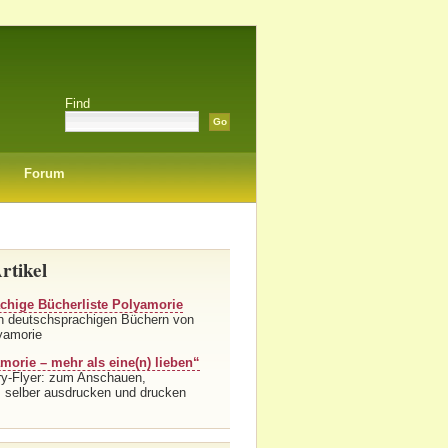
Find
Forum
rtikel
chige Bücherliste Polyamorie
on deutschsprachigen Büchern von
yamorie
morie – mehr als eine(n) lieben“
y-Flyer: zum Anschauen,
 selber ausdrucken und drucken