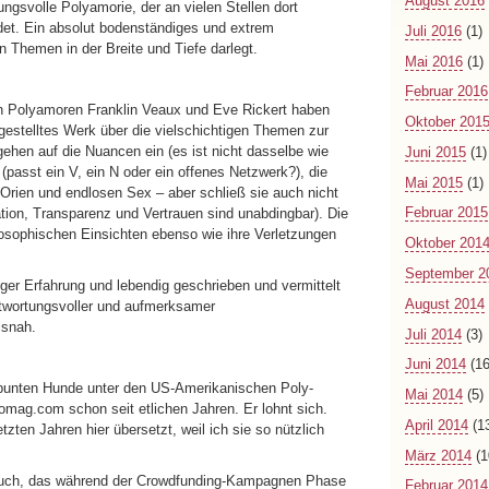
August 2016
ungsvolle Polyamorie, der an vielen Stellen dort
det. Ein absolut bodenständiges und extrem
Juli 2016
(1)
 Themen in der Breite und Tiefe darlegt.
Mai 2016
(1)
Februar 2016
en Polyamoren Franklin Veaux und Eve Rickert haben
Oktober 201
fgestelltes Werk über die vielschichtigen Themen zur
gehen auf die Nuancen ein (es ist nicht dasselbe wie
Juni 2015
(1)
passt ein V, ein N oder ein offenes Netzwerk?), die
Mai 2015
(1)
 Orien und endlosen Sex – aber schließ sie auch nicht
Februar 2015
ion, Transparenz und Vertrauen sind unabdingbar). Die
hilosophischen Einsichten ebenso wie ihre Verletzungen
Oktober 201
September 2
ger Erfahrung und lebendig geschrieben und vermittelt
August 2014
ntwortungsvoller und aufmerksamer
isnah.
Juli 2014
(3)
Juni 2014
(16
s bunten Hunde unter den US-Amerikanischen Poly-
Mai 2014
(5)
omag.com schon seit etlichen Jahren. Er lohnt sich.
April 2014
(1
etzten Jahren hier übersetzt, weil ich sie so nützlich
März 2014
(1
 Buch, das während der Crowdfunding-Kampagnen Phase
Februar 2014