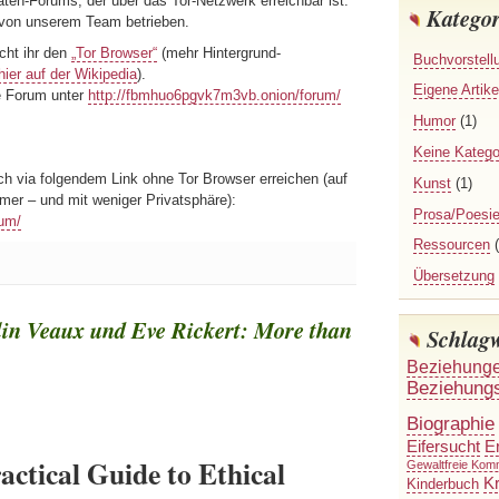
ten-Forums, der über das Tor-Netzwerk erreichbar ist.
Kategor
 von unserem Team betrieben.
ht ihr den
„Tor Browser“
(mehr Hintergrund-
Buchvorstell
hier auf der Wikipedia
).
Eigene Artike
e Forum unter
http://fbmhuo6pgvk7m3vb.onion/forum/
Humor
(1)
Keine Katego
 via folgendem Link ohne Tor Browser erreichen (auf
Kunst
(1)
mer – und mit weniger Privatsphäre):
Prosa/Poesi
um/
Ressourcen
(
Übersetzung
in Veaux und Eve Rickert: More than
Schlag
Beziehung
Beziehung
Biographie
Eifersucht
E
actical Guide to Ethical
Gewaltfreie Kom
Kr
Kinderbuch