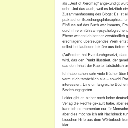
als „Best of Xeromag“ angekündigt wurde
sehr. Und das auch, weil es letztlich e
Zusammenfassung des Blogs: Es ist eine
praktischer Beziehungsphilosophie… un
Einfluss auf das Buch war immens, Fra
durch ihre einfühlsam-psychologischen 
Ebene wesentlich besser verständlich ge
erschlagend überzeugendes Werk entsta
selbst bei lautloser Lektüre aus tiefem
(Außerdem hat Eve durchgesetzt, dass a
wird, das den Punkt illustriert, der ge
das den Inhalt der Kapitel tatsächlich a
Ich habe schon sehr viele Bücher über
vermutlich tatsächlich alle – sowohl R
interessiert: Eine umfangreiche Bücher
Beziehungsgarten.
Leider gibt es bisher noch keine deutsc
Verlag die Rechte gekauft habe, aber es
kann ich es momentan nur für Mensche
aber dies möchte ich mit Nachdruck tun
bisschen Hilfe aus dem Wörterbuch ko
klar.