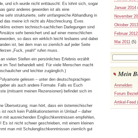
, und ich wurde nicht enttäuscht: Es lohnt sich, sogar
Januar 2014
twas ganz anderes geworden ist als eine
 sehr strukturierte, sehr umfangreiche Abhandlung in
November 2
d das meine ich nicht als Abschreckung. Eves
Oktober 201
nklins extrem technisch-sachlichen Darlegungen sind
Ansätze sehr bereichert und auf einer menschlichen
Februar 2012
worden, so dass ein wirklich leicht lesbares und dabei
Mai 2011
(5)
nden ist, bei dem man so ziemlich auf jeder Seite
 Herzen „Fuck, yeah!“ rufen muss.
Suchen
n vielen Stellen ein persönliches Erlebnis erzählt
nach:
rade im Text behandelt wird. Für viele Menschen macht
nschaulicher und leichter zugänglich.)
Mein B
 Polyamorie gelesen – unter den deutschsprachigen
atgeber als auch andere Formate. Falls es Euch
Anmelden
liste (mitsamt meinen Rezensionen) befindet sich im
Forum Bezie
Artikel-Feed 
he Übersetzung; man hört, dass ein österreichischer
 ist noch kein Publikationstermin in Umlauf – daher
n mit ausreichenden Englischkenntnissen empfehlen,
! Es ist nicht schwer geschrieben, mit einem kleinen
mmt man mit Schulenglischkenntnissen ziemlich gut