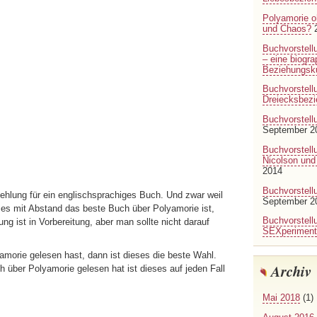
Polyamorie o
und Chaos?
Buchvorstell
– eine biogr
Beziehungsku
Buchvorstellu
Dreiecksbez
Buchvorstell
September 2
Buchvorstellu
Nicolson und
2014
Buchvorstell
hlung für ein englischsprachiges Buch. Und zwar weil
September 2
 es mit Abstand das beste Buch über Polyamorie ist,
Buchvorstell
g ist in Vorbereitung, aber man sollte nicht darauf
SEXperimen
morie gelesen hast, dann ist dieses die beste Wahl.
Archiv
 über Polyamorie gelesen hat ist dieses auf jeden Fall
Mai 2018
(1)