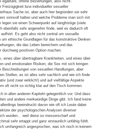
 egalitäre, offene Beziehungen, also nicht-
 Freizügigkeit bzw individueller sexueller
erfraus Sache ist, aber auch hier begründen sie sehr
ers sinnvoll halten und welche Probleme man sich mit
legen sie einen Schwerpunkt auf langfristige (viele
 ebenfalls sehr angenehm finde, weil es dadurch oft
 aufhört. Es geht also nicht zentral um sexuelle
 um ethische Grundlagen für das konstruktive Denken
ziehungen, die das Leben bereichern und das
r durchweg positiven Option machen.
x, eines über übertragbare Krankheiten, und eines über
n und emotionalen Risiken, die Sex mit sich bringen
ete Beschreibungen von sexuellen Handlungen, aber
n Stellen, es ist alles sehr sachlich und wie ich finde
tiv (und zwar wirklich!) und auf vielfältige Aspekte
n oft nicht so richtig klar auf den Tisch kommen.
h in allen anderen Kapiteln gelegentlich vor. Und dass
ten und andere merkwürdige Dinge gibt. Ich fand keine
llerdings beeindruckt davon wie oft ich Leute dabei
ektüre der psychologischen Analysen diverser
ich wurden… weil diese so messerscharf und
mal sehr ertappt und ganz erstaunlich unfähig fühlt.
lich umfangreich angesprochen, was ich noch in keinem