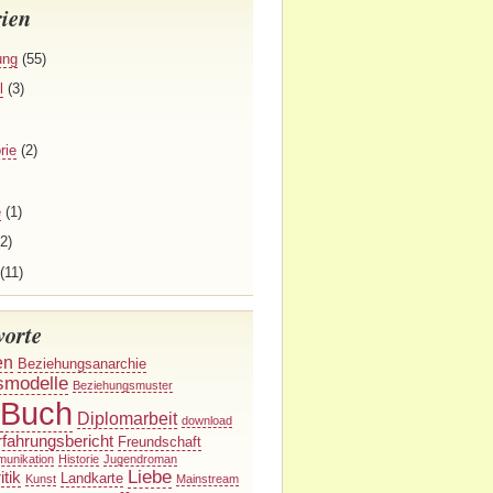
ien
ung
(55)
l
(3)
rie
(2)
e
(1)
2)
(11)
worte
en
Beziehungsanarchie
smodelle
Beziehungsmuster
Buch
Diplomarbeit
download
rfahrungsbericht
Freundschaft
munikation
Historie
Jugendroman
Liebe
itik
Landkarte
Kunst
Mainstream