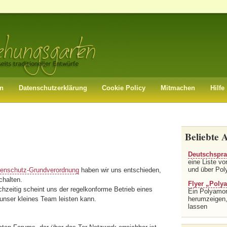
en
Datenschutzerklärung
Cookie Policy
Mitmachen
Hilfe
Beliebte A
Deutschspra
eine Liste v
und über Pol
enschutz-Grundverordnung
haben wir uns entschieden,
chalten.
Flyer „Polya
chzeitig scheint uns der regelkonforme Betrieb eines
Ein Polyamor
herumzeigen,
nser kleines Team leisten kann.
lassen