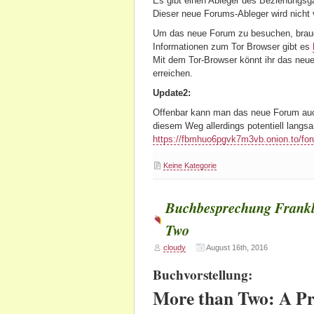
Es gibt einen Ableger des Beziehungsga
Dieser neue Forums-Ableger wird nicht
Um das neue Forum zu besuchen, brauc
Informationen zum Tor Browser gibt es
Mit dem Tor-Browser könnt ihr das neu
erreichen.
Update2:
Offenbar kann man das neue Forum auch
diesem Weg allerdings potentiell langsa
https://fbmhuo6pgvk7m3vb.onion.to/for
Keine Kategorie
Buchbesprechung Frankl
Two
cloudy
August 16th, 2016
Buchvorstellung:
More than Two
: A Pr