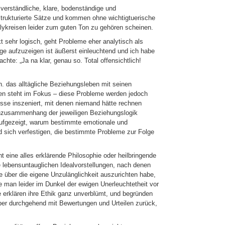
 verständliche, klare, bodenständige und
strukturierte Sätze und kommen ohne wichtigtuerische
lykreisen leider zum guten Ton zu gehören scheinen.
kt sehr logisch, geht Probleme eher analytisch als
e aufzuzeigen ist äußerst einleuchtend und ich habe
chte: „Ja na klar, genau so. Total offensichtlich!
.h. das alltägliche Beziehungsleben mit seinen
en steht im Fokus – diese Probleme werden jedoch
nisse inszeniert, mit denen niemand hätte rechnen
nzusammenhang der jeweiligen Beziehungslogik
 aufgezeigt, warum bestimmte emotionale und
d sich verfestigen, die bestimmte Probleme zur Folge
t eine alles erklärende Philosophie oder heilbringende
e lebensuntauglichen Idealvorstellungen, nach denen
e über die eigene Unzulänglichkeit auszurichten habe,
ie man leider im Dunkel der ewigen Unerleuchtetheit vor
 erklären ihre Ethik ganz unverblümt, und begründen
aber durchgehend mit Bewertungen und Urteilen zurück,