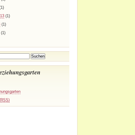
(1)
013
(1)
3
(1)
(1)
eziehungsgarten
hungsgarten
(
RSS
)