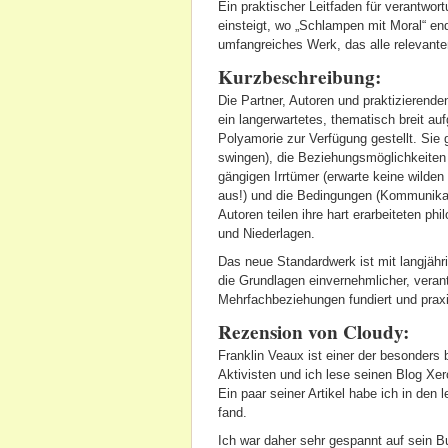
Ein praktischer Leitfaden für verantwort
einsteigt, wo „Schlampen mit Moral“ en
umfangreiches Werk, das alle relevanten
Kurzbeschreibung:
Die Partner, Autoren und praktizierend
ein langerwartetes, thematisch breit au
Polyamorie zur Verfügung gestellt. Sie 
swingen), die Beziehungsmöglichkeiten (
gängigen Irrtümer (erwarte keine wilden
aus!) und die Bedingungen (Kommunikat
Autoren teilen ihre hart erarbeiteten p
und Niederlagen.
Das neue Standardwerk ist mit langjähri
die Grundlagen einvernehmlicher, vera
Mehrfachbeziehungen fundiert und prax
Rezension von Cloudy:
Franklin Veaux ist einer der besonder
Aktivisten und ich lese seinen Blog Xer
Ein paar seiner Artikel habe ich in den l
fand.
Ich war daher sehr gespannt auf sein