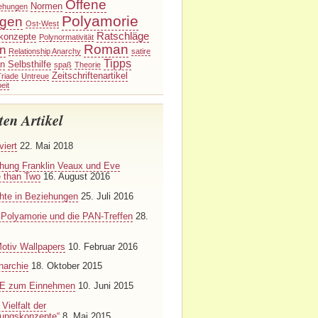
Offene
Normen
ehungen
Polyamorie
ngen
Ost-West
Ratschläge
konzepte
Polynormativität
Roman
n
Relationship Anarchy
satire
Tipps
on
Selbsthilfe
spaß
Theorie
Zeitschriftenartikel
riade
Untreue
eit
ten Artikel
viert
22. Mai 2018
hung Franklin Veaux und Eve
e than Two
16. August 2016
hte in Beziehungen
25. Juli 2016
: Polyamorie und die PAN-Treffen
28.
otiv Wallpapers
10. Februar 2016
narchie
18. Oktober 2015
 zum Einnehmen
10. Juni 2015
Vielfalt der
hungskonzepte“
8. Mai 2015