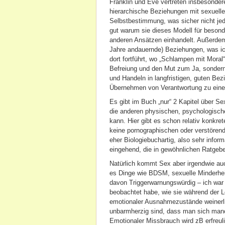
Franklin und Eve vertreten insbesondere
hierarchische Beziehungen mit sexueller
Selbstbestimmung, was sicher nicht jed
gut warum sie dieses Modell für besond
anderen Ansätzen einhandelt. Außerdem 
Jahre andauernde) Beziehungen, was ich
dort fortführt, wo „Schlampen mit Moral“
Befreiung und den Mut zum Ja, sondern
und Handeln in langfristigen, guten Be
Übernehmen von Verantwortung zu eine
Es gibt im Buch „nur“ 2 Kapitel über Se
die anderen physischen, psychologische
kann. Hier gibt es schon relativ konkr
keine pornographischen oder verstörende
eher Biologiebuchartig, also sehr informa
eingehend, die in gewöhnlichen Ratgeber
Natürlich kommt Sex aber irgendwie auc
es Dinge wie BDSM, sexuelle Minderhei
davon Triggerwarnungswürdig – ich war a
beobachtet habe, wie sie während der L
emotionaler Ausnahmezustände weinerl
unbarmherzig sind, dass man sich manch
Emotionaler Missbrauch wird zB erfreu