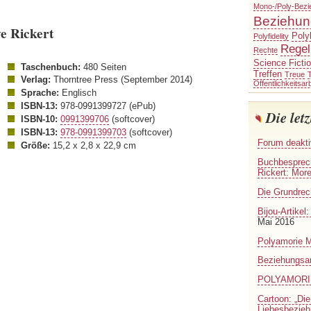
Mono-/Poly-Bezi
Beziehu
e Rickert
Poly
Polyfidelity
Regel
Rechte
Science Ficti
Taschenbuch:
480 Seiten
Treffen
Treue
T
Verlag:
Thorntree Press (September 2014)
Öffentlichkeitsarb
Sprache:
Englisch
ISBN-13:
978-0991399727 (ePub)
Die letz
ISBN-10:
0991399706
(softcover)
ISBN-13:
978-0991399703
(softcover)
Forum deakti
Größe:
15,2 x 2,8 x 22,9 cm
Buchbesprec
Rickert: Mor
Die Grundrec
Bijou-Artikel
Mai 2016
Polyamorie M
Beziehungsa
POLYAMORIE
Cartoon: „Die 
Liebesbezie