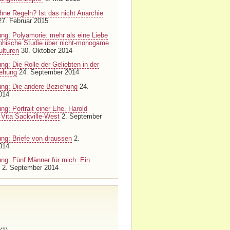
hne Regeln? Ist das nicht Anarchie
27. Februar 2015
ung: Polyamorie: mehr als eine Liebe
aphische Studie über nicht-monogame
lturen
30. Oktober 2014
ng: Die Rolle der Geliebten in der
iehung
24. September 2014
ung: Die andere Beziehung
24.
014
ng: Portrait einer Ehe. Harold
 Vita Sackville-West
2. September
ung: Briefe von draussen
2.
014
ung: Fünf Männer für mich. Ein
t
2. September 2014