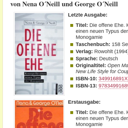
von Nena O´Neill und George O´Neill
Letzte Ausgabe:
Titel:
Die offene Ehe. 
einen neuen Typus de
Monogamie
Taschenbuch:
158 Se
Verlag:
Rowohlt
(1994
Sprache:
Deutsch
Originaltitel:
Open Ma
New Life Style for Cou
ISBN-10:
349916891X
ISBN-13:
9783499168
Erstausgabe:
Titel:
Die offene Ehe. 
einen neuen Typus de
Monogamie