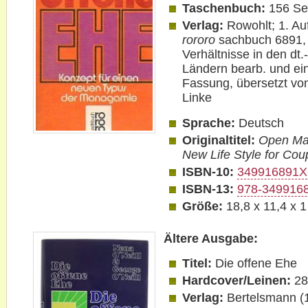
Taschenbuch:
156 Se
Verlag:
Rowohlt; 1. Au
rororo
sachbuch 6891, 
Verhältnisse in den dt
Ländern bearb. und ein
Fassung,
übersetzt v
Linke
Sprache:
Deutsch
Originaltitel:
Open Mar
New Life Style for Co
ISBN-10:
349916891X
ISBN-13:
978-349916
Größe:
18,8 x 11,4 x 
Ältere Ausgabe:
Titel:
Die offene Ehe
Hardcover/Leinen:
28
Verlag:
Bertelsmann (