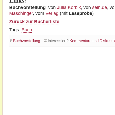
Links:
Buchvorstellung
von
Julia Korbik
, von
sein.de
, v
Maschinger
, vom
Verlag
(mit
Leseprobe
)
Zurück zur Bücherliste
Tags:
Buch
Buchvorstellung
Interessiert?
Kommentare und Diskussio