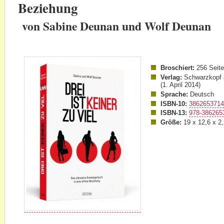
Beziehung
von Sabine Deunan und Wolf Deunan
Broschiert:
256 Seit
Verlag:
Schwarzkopf 
(1. April 2014)
Sprache:
Deutsch
ISBN-10:
386265371
ISBN-13:
978-386265
Größe:
19 x 12,6 x 2